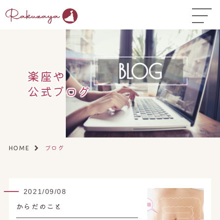
TOP
はじめての方へ
▼
コース料金
楽座や
公式ブログ
よくある質問
お悩み温活ガイド
▼
店舗一覧
▼
ブログ
HOME
オンラインストア
▼
開業サポート
▼
2021/09/08
からだのこと