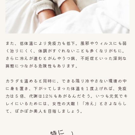
また、低体温により免疫力も低下。風邪やウィルスにも弱
く治りにくく、体調がすぐれないことも多くなりがちに。
さらに冷えが進むとがんやうつ病、不妊症といった深刻な
病態につながる危険性もあります。
カラダを温めると同時に、できる限り冷やさない環境の中
に身を置き、下がってしまった体温を１度上げれば、免疫
力は５倍、代謝は12％もあがるんだそう。いつも元気でキ
レイにいるためには、女性の大敵！「冷え」とさよならし
て、ぽかぽか美人を目指しましょう。
特に