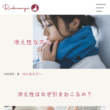
TOP
はじめての方へ
▼
コース料金
冷え性な方へ
よくある質問
お悩み温活ガイド
▼
店舗一覧
▼
冷え性な方へ
HOME
オンラインストア
▼
冷え性はなぜ引きおこるの？
開業サポート
▼