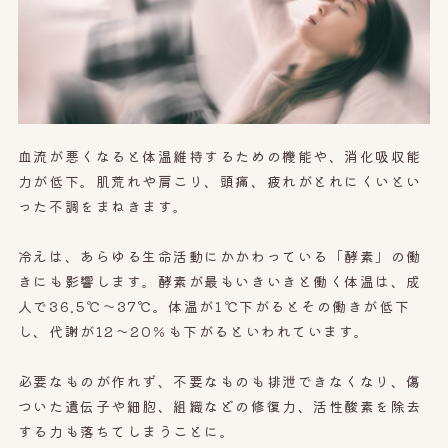
血流が悪くなると体温維持するための機能や、消化吸収能
力が低下。肌荒れや肩こり、頭痛、疲れがとれにくいとい
った不調をまねきます。
冷えは、あらゆる生命活動にかかわっている「酵素」の働
きにも影響します。酵素が最もいきいきと働く体温は、成
人で36.5℃～37℃。体温が1℃下がるとその働きが低下
し、代謝が12～20％も下がるといわれています。
必要なものが作れず、不要なものも排泄できなくなり、傷
ついた遺伝子や細胞、組織などの修復力、活性酸素を除去
する力も落ちてしまうことに。