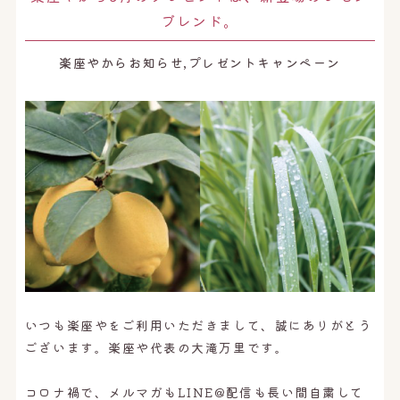
オンライン予約はこちら
ブレンド。
楽座やからお知らせ,プレゼントキャンペーン
いつも楽座やをご利用いただきまして、誠にありがとう
ございます。楽座や代表の大滝万里です。
コロナ禍で、メルマガもLINE@配信も長い間自粛して