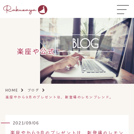
TOP
はじめての方へ
▼
コース料金
楽座や公式
よくある質問
お悩み温活ガイド
▼
店舗一覧
▼
ブログ
HOME
楽座やから9月のプレゼントは、新登場のレモンブレンド。
オンラインストア
▼
開業サポート
▼
2021/09/06
楽座やから9月のプレゼントは、新登場のレモン