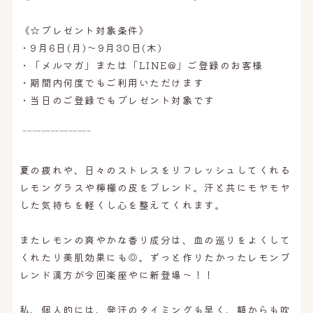
《☆プレゼント対象条件》
・9月6日(月)〜9月30日(木)
・「メルマガ」または「LINE@」ご登録のお客様
・期間内何度でもご利用いただけます
・当日のご登録でもプレゼント対象です
‾‾‾‾‾‾‾‾‾‾‾‾‾‾‾
夏の疲れや、日々のストレスをリフレッシュしてくれる
レモングラスや檸檬の皮をブレンド。汗と共にモヤモヤ
した気持ちを軽くし心を整えてくれます。
またレモンの爽やかな香り成分は、血の巡りをよくして
くれたり美肌効果にも◎。ずっと作りたかったレモンブ
レンド漢方が今回楽座やに新登場〜！！
私、個人的には、発汗のタイミングも早く、額からも吹