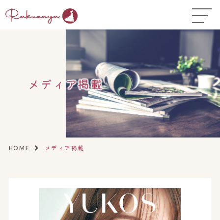
TOP
はじめての方へ
▼
コース料金
メディア掲載
よくある質問
お悩み温活ガイド
▼
店舗一覧
▼
メディア掲載
HOME
オンラインストア
▼
開業サポート
▼