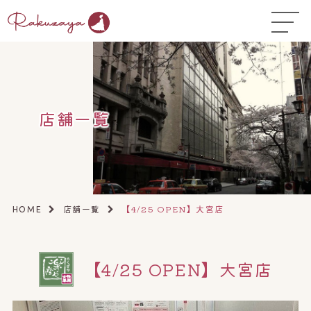
TOP
はじめての方へ
▼
コース料金
店舗一覧
よくある質問
お悩み温活ガイド
▼
店舗一覧
▼
店舗一覧
【4/25 OPEN】大宮店
HOME
オンラインストア
▼
【4/25 OPEN】大宮店
開業サポート
▼