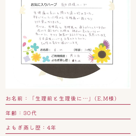
お名前：
「生理前と生理後に…」(E.M様)
年齢：
30代
よもぎ蒸し歴：
4年