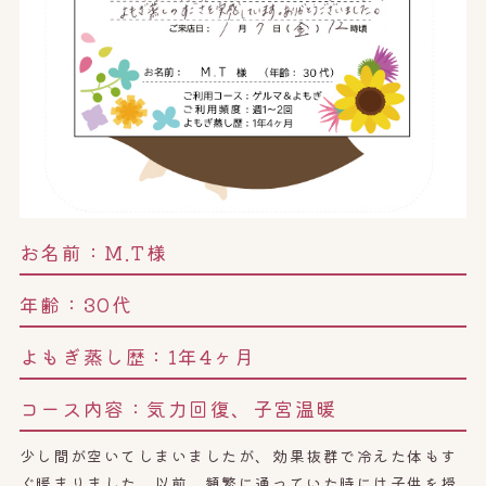
お名前：
M.T様
年齢：
30代
よもぎ蒸し歴：
1年4ヶ月
コース内容：
気力回復、子宮温暖
少し間が空いてしまいましたが、効果抜群で冷えた体もす
ぐ暖まりました。以前、頻繁に通っていた時には子供を授