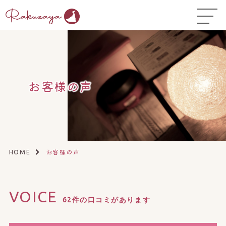
TOP
はじめての方へ
▼
コース料金
お客様の声
よくある質問
お悩み温活ガイド
▼
店舗一覧
▼
お客様の声
HOME
オンラインストア
▼
VOICE
開業サポート
▼
62件の口コミがあります