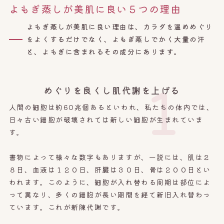
よもぎ蒸しが美肌に良い５つの理由
よもぎ蒸しが美肌に良い理由は、カラダを温めめぐり
をよくするだけでなく、よもぎ蒸しでかく大量の汗
と、よもぎに含まれるその成分にあります。
1
めぐりを良くし肌代謝を上げる
人間の細胞は約60兆個あるといわれ、私たちの体内では、
日々古い細胞が破壊されては新しい細胞が生まれていま
す。
書物によって様々な数字もありますが、一説には、肌は２
８日、血液は１２０日、肝臓は３０日、骨は２００日とい
われます。このように、細胞が入れ替わる周期は部位によ
って異なり、多くの細胞が長い期間を経て新旧入れ替わっ
ています。これが新陳代謝です。