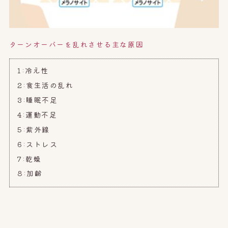
ターンオーバーを乱れさせる主な原因
1:冷え性
2:
食生活の乱れ
3:
睡眠不足
4:運動不足
5:紫外線
6:ストレス
7:乾燥
8:加齢