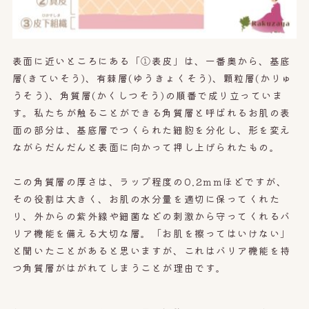
表面に近いところにある
「①表皮」
は、一番奥から、基底
層(きていそう)、有棘層(ゆうきょくそう
)、顆粒層(かりゅ
うそう)、角質層(かくしつそう)の順番で成り立っていま
す。私たちが触ることができる角質層と呼ばれるお肌の表
面の部分は、
基底層でつくられた細胞を分化し、形を変え
ながらだんだんと表面に向かって押し上げられたもの。
この角質層の厚さは、ラップ程度の0.2mmほどですが、
その役割は大きく、お肌の水分量を適切に保ってくれた
り、外からの紫外線や細菌などの刺激から守ってくれるバ
リア機能を備える大切な層。「お肌を擦ってはいけない」
と聞いたことがあると思いますが、これはバリア機能を持
つ角質層がはがれてしまうことが理由です。