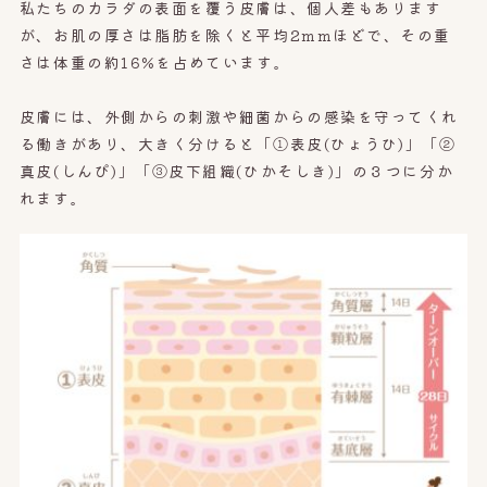
私たちのカラダの表面を覆う皮膚は、個人差もあります
が、お肌の厚さは脂肪を除くと平均2mmほどで、その重
さは
体重の約16%を占めています。
皮膚には、
外側からの刺激や細菌からの感染を守ってくれ
る働きがあり、
大きく分けると「①表皮(ひょうひ)」「②
真皮(しんぴ)」「③皮下組織(ひかそしき
)」の３つに分か
れます。