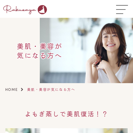
TOP
はじめての方へ
▼
コース料金
美肌・美容が
気になる方へ
よくある質問
お悩み温活ガイド
▼
店舗一覧
▼
美肌・美容が気になる方へ
HOME
オンラインストア
▼
よもぎ蒸しで美肌復活！？
開業サポート
▼