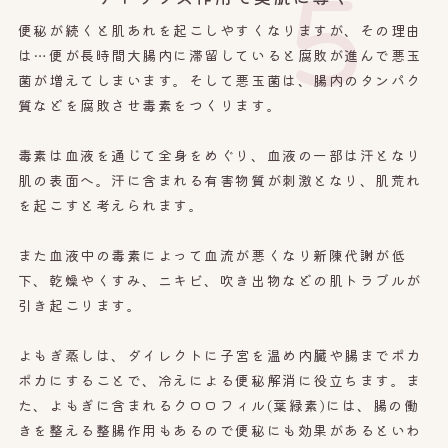
5
便秘が続くと肌あれを起こしやすくなりますが、その理由
は…便が長時間大腸内に滞留していると腐敗が進んで悪玉
菌が増えてしまいます。そして悪玉菌は、腸内のタンパク
質などを腐敗させ毒素をつくります。
毒素は血液を通じて全身をめぐり、血液の一部は汗となり
肌の表面へ。汗に含まれる有害物質が刺激となり、肌荒れ
を起こすと考えられます。
また血液中の毒素によって血流が悪くなり新陳代謝が低
下、乾燥やくすみ、ニキビ、吹き出物などの肌トラブルが
引き起こります。
よもぎ蒸しは、ダイレクトに子宮を温め内臓や腸までポカ
ポカにすることで、冷えによる便秘解消に役立ちます。ま
た、よもぎに含まれるクロロフィル(葉緑素)には、
腸の働
きを整える
整腸作用もある
ので便秘にも効果があるといわ