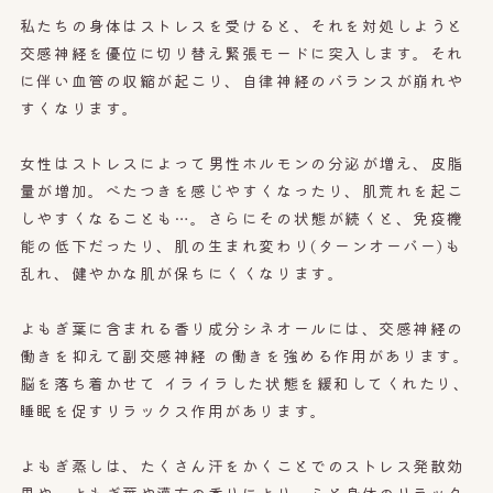
私たちの身体はストレスを受けると、それを対処しようと
交感神経を優位に切り替え緊張モードに突入します。それ
に伴い血管の収縮が起こり、自律神経のバランスが崩れや
すくなります。
女性はストレスによって男性ホルモンの分泌が増え、皮脂
量が増加。べたつきを感じやすくなったり、肌荒れを起こ
しやすくなることも…。さらにその状態が続くと、免疫機
能の低下だったり、肌の生まれ変わり(ターンオーバー)も
乱れ、健やかな肌が保ちにくくなります。
よもぎ葉に含まれる香り成分シネオールには、交感神経の
働きを抑えて副交感神経 の働きを強める作用があります。
脳を落ち着かせて イライラした状態を緩和してくれたり、
睡眠を促すリラックス作用があります。
よもぎ蒸しは、たくさん汗をかくことでのストレス発散効