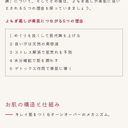
謝」について。そしてその後は、よもぎ蒸しが美肌に良い
とされる５つの理由を探っていきましょう。
よもぎ蒸しが美肌につながる5
つの理由
1:めぐりを良くして肌代謝を上げる
2:良い汗は天然の美容液
3:ストレス解消で肌荒れを予防
4:水分補給で肌を潤わす
5:デトックス作用で美肌に導く
お肌の構造と仕組み
キレイ肌をつくるターンオーバーのメカニズム。