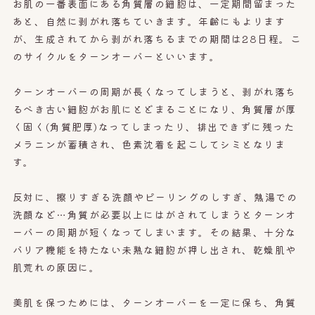
お肌の一番表面にある角質層の細胞は、一定期間留まった
あと、自然に剥がれ落ちていきます。
年齢にもよります
が、
生成されてから剥がれ落ちるまでの期間は28日程。こ
のサイクルをターンオーバーといいます。
ターンオーバーの周期が長くなってしまうと、剥がれ落ち
るべき古い細胞がお肌にとどまることになり、角質層が厚
く固く
(角質肥厚)
なってしまったり、
排出できずに残った
メラニンが蓄積され、色素沈着を起こしてシミとなりま
す。
反対に
、擦りすぎる
洗顔やピーリングのしすぎ、熱湯での
洗顔など…角質が必要以上にはがされてしまうとターンオ
ーバーの周期が短くなってしまいます。その結果、十分な
バリア機能を持たない未熟な細胞が押し出され、乾燥肌や
肌荒れの原因に。
美肌を保つためには、ターンオーバーを一定に保ち、角質