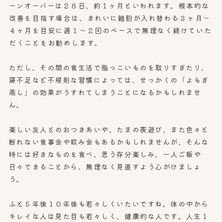
ーンオーバーは２８日、約１ヶ月といわれます。
根本的な
改善を目指す場合は、
きれいに細胞が入れ替わる
３ヶ月〜
４ヶ月を目安に
週１～２回のペースで無理なく
続けていた
だくことを
お勧めします。
ただし、その間の食生活で脂っこいものを取りすぎたり、
寝不足など不規則な習慣によっては、せっかくの「よもぎ
蒸し」の効果がうすれてしまうことになるかもしれませ
ん。
楽しい友人とのおつきあいや、たまの夜遊び、また色々と
断れない食事会や飲み会もあるかもしれませんが、そんな
時には好きなものを食べ、思う存分楽しみ、一人ご飯や
日々できることから、無理なく見直すよう心がけましょ
う。
ふと５年後１０年後も若々しくいたいですね。体の中から
キレイな人は見た目も若々しく、健康的な人です。人生１