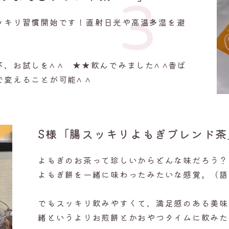
3
ッキリ習慣開始です！直射日光や高温多湿を避
。
、お試しを^ ^ ★★飲んでみました^ ^香ば
変えることが可能^ ^
S様「腸スッキリよもぎブレンド茶
よもぎのお茶って珍しいからどんな味だろう？
よもぎ餅を一緒に味わったみたいな感覚。（語
でもスッキリ飲みやすくて、満足感のある美味
緒というよりお煎餅とかおやつタイムに飲みた