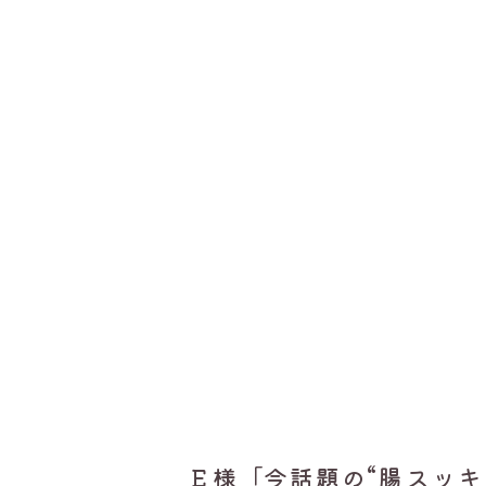
Ｅ様「今話題の
“
腸スッキ