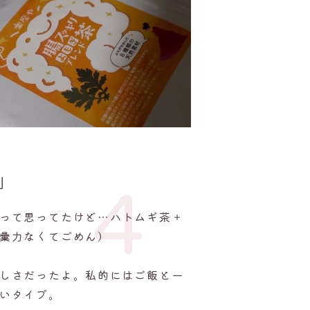
」
4
って思ってたけど…ハトムギ茶＋
彙力なくてごめん）
しさだったよ。
私的にはご飯と一
いタイプ。