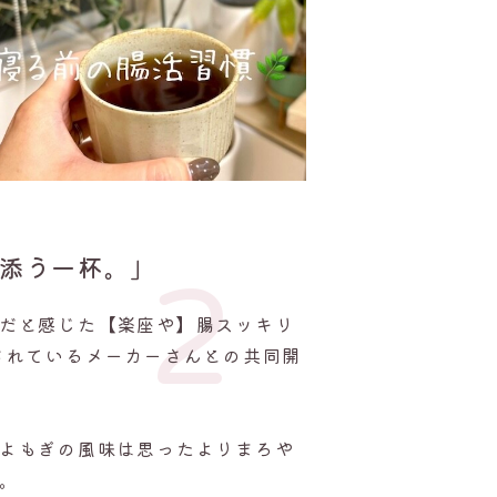
り添う一杯。」
2
だと感じた【楽座や】腸スッキリ
されているメーカーさんとの共同開
よもぎの風味は思ったよりまろや
。