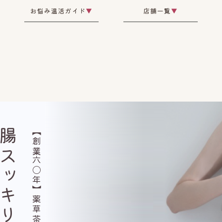
お悩み温活ガイド
▼
店舗一覧
▼
スッキリ
【創業六〇年】薬草茶研究所監修