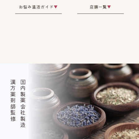
お悩み温活ガイド
▼
店舗一覧
▼
りの
漢方薬剤師監修
国内製薬会社製造