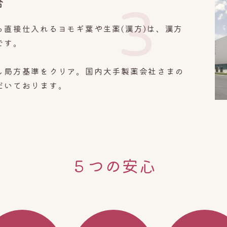
合
3
ら直接仕入れるヨモギ葉や生薬(漢方)は、漢方
です。
し局方基準をクリア。国内大手製薬会社さまの
だいております。
５つの安心