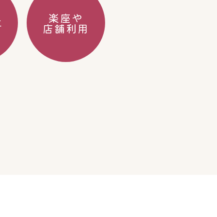
楽座や
年
店舗利用