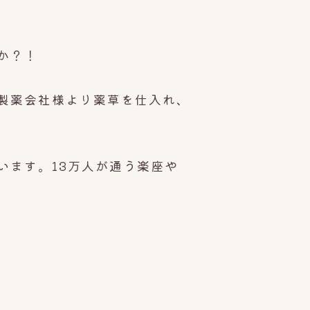
か？！
製薬会社様より薬草を
仕入れ、
います。13万人が通う楽座や