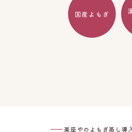
国産よもぎ
楽座やのよもぎ蒸し導