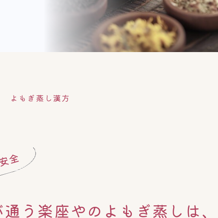
よもぎ蒸し漢方
安全
人が通う楽座やのよもぎ蒸しは