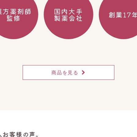
漢方薬剤師
国内大手
創業17
監修
製薬会社
商品を見る
入お客様の声。