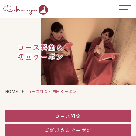
TOP
はじめての方へ
▼
お悩み温活ガイド
▼
コース料金＆
店舗一覧
▼
初回クーポン
オンラインストア
▼
開業サポート
▼
コース料金・初回クーポン
HOME
コース料金
ご新規さまクーポン