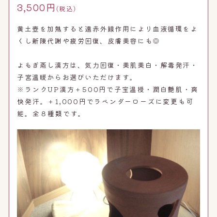
3,500円
(税込)
黄土壺を加熱すると遠赤外線作用により血液循環をよ
くし新陳代謝や疲労回復、皮膚美容にも◎
よもぎ蒸し漢方は、気力回復・美肌美白・解毒発汗・
子宮温暖からお選びいただけます。
※ランクUP漢方＋500円で子宝温授・潤白艶肌・爽
快発汗。＋1,000円でラベンダーローズに変更も可
能。全８種類です。