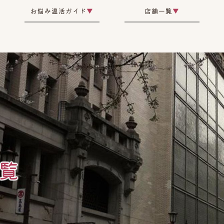
お悩み温活ガイド
▼
店舗一覧
▼
覧