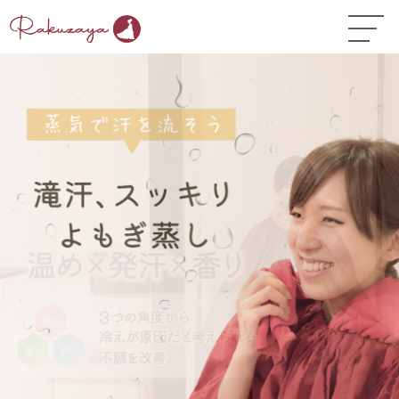
TOP
はじめての方へ
▼
お悩み温活ガイド
▼
店舗一覧
▼
オンラインストア
▼
開業サポート
▼