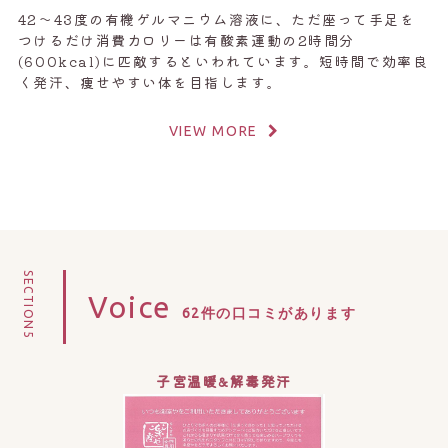
42～43度の有機ゲルマニウム溶液に、ただ座って手足を
つけるだけ消費カロリーは有酸素運動の2時間分
(600kcal)に匹敵するといわれています。短時間で効率良
く発汗、痩せやすい体を目指します。
VIEW MORE
SECTION5
Voice
62件の口コミがあります
子宮温暖&解毒発汗