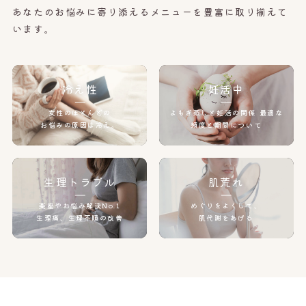
あなたのお悩みに寄り添えるメニューを豊富に取り揃えて
います。
冷え性
妊活中
女性のほとんどの
よもぎ蒸しと妊活の関係
最適な
お悩みの原因は冷え。
頻度と期間について
生理トラブル
肌荒れ
楽座やお悩み解決No.1
めぐりをよくして、
生理痛、生理不順の改善
肌代謝をあげる