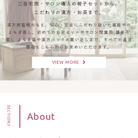
ご自宅用・サロン導入の椅子セットから
、
こだわりの漢方・お茶まで。
漢方師監修のもと、安心・安全にこだわり抜いた楽座やの
よもぎ蒸し。初めての自宅セットやサロン開業用(講座不
要)、よもぎ葉や漢方パックの買い足しまで、すべての温活
商品をこちらからお求めいただけます。
VIEW MORE
SECTION3
About