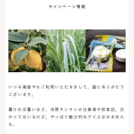
オンライン予約はこちら
キャンペーン情報
いつも楽座やをご利用いただきまして、誠にありがとう
ございます。
暑ければ暑いほど、冷房キンキンの仕事場や飲食店。分
かってはいるけど、やっぱり魅力的なアイスはかき氷た
ち。