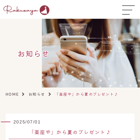
TOP
はじめての方へ
▼
コース料金
お知らせ
よくある質問
お悩み温活ガイド
▼
店舗一覧
▼
お知らせ
「楽座や」から夏のプレゼント♪
HOME
オンラインストア
▼
開業サポート
▼
2025/07/01
「楽座や」から夏のプレゼント♪