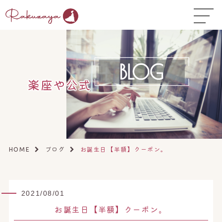
TOP
はじめての方へ
▼
コース料金
楽座や公式
よくある質問
お悩み温活ガイド
▼
店舗一覧
▼
ブログ
お誕生日【半額】クーポン。
HOME
オンラインストア
▼
開業サポート
▼
2021/08/01
お誕生日【半額】クーポン。