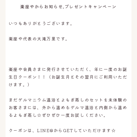
オンライン予約はこちら
楽座やからお知らせ,プレゼントキャンペーン
いつもありがとうございます。
楽座や代表の大滝万里です。
楽座や会員さまに発行させていただく、年に一度のお誕
生日クーポン！！（お誕生月とその翌月にご利用いただ
けます。）
まだゲルマニウム温浴とよもぎ蒸しのセットを未体験の
お客さまには、外から温めるゲルマ温浴と内側から温め
るよもぎ蒸し☆ぜひぜひ一度お試しください。
クーポンは、LINE@からGETしていただけます☆