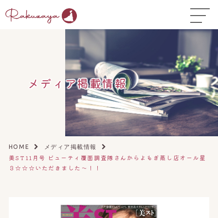
TOP
はじめての方へ
▼
お悩み温活ガイド
▼
メディア掲載情報
店舗一覧
▼
オンラインストア
▼
開業サポート
▼
HOME
メディア掲載情報
美ST11月号 ビューティ覆面調査隊さんからよもぎ蒸し店オール星
３☆☆☆いただきました〜！！