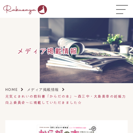
TOP
はじめての方へ
▼
コース料金
メディア掲載情報
よくある質問
お悩み温活ガイド
▼
店舗一覧
▼
HOME
メディア掲載情報
元気ときれいの教科書「からだの本」〜森三中・大島美幸の妊娠力
オンラインストア
▼
向上委員会〜に掲載していただきました☆
開業サポート
▼