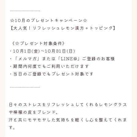
‾‾‾‾‾‾‾‾‾‾‾‾‾‾‾
☆10月のプレゼントキャンペーン☆
【大人気！リフレッシュレモン漢方＋トッピング】
《☆プレゼント対象条件》
・10月1日(金)〜10月31日(日)
・「メルマガ」または「LINE@」ご登録のお客様
・期間内何度でもご利用いただけます
・当日のご登録でもプレゼント対象です
‾‾‾‾‾‾‾‾‾‾‾‾‾‾‾
日々のストレスをリフレッシュしてくれるレモングラス
や檸檬の皮をブレンド。
汗と共にモヤモヤした気持ちを軽くし心を整えてくれま
す。