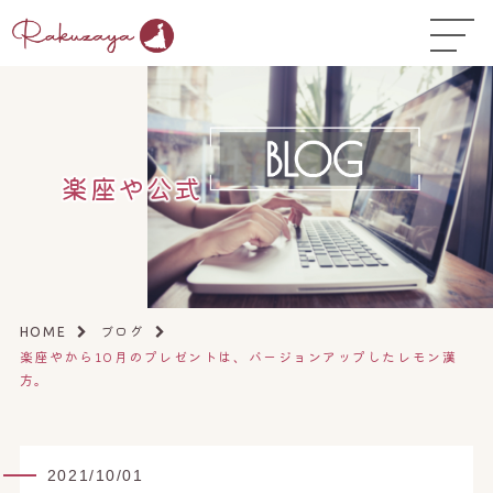
TOP
はじめての方へ
▼
コース料金
楽座や公式
よくある質問
お悩み温活ガイド
▼
店舗一覧
▼
ブログ
HOME
楽座やから10月のプレゼントは、バージョンアップしたレモン漢
オンラインストア
▼
方。
開業サポート
▼
2021/10/01