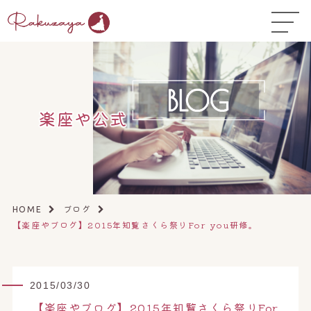
TOP
はじめての方へ
▼
コース料金
楽座や公式
よくある質問
お悩み温活ガイド
▼
店舗一覧
▼
ブログ
HOME
【楽座やブログ】2015年知覧さくら祭りFor you研修。
オンラインストア
▼
開業サポート
▼
2015/03/30
【楽座やブログ】2015年知覧さくら祭りFor