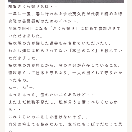
知覧さくら祭りとは・・
一年に一度、春に行われる永松茂久氏が代表を務める特
攻隊の英霊顕彰のためのイベント。
今年で9回目になる「さくら祭り」に初めて参加させて
いただきました。
特攻隊の方が残した遺書をみさせていただいたり、
わたし達には知らされてない「本当のこと」を教えてい
ただきました。
特攻隊の方が居たから、今の自分が存在していること。
特攻隊として日本を守るより、一人の男として守りたか
ったもの。
んー、ん”ー、
もっともっと、伝えたいことあるけど・・
まだまだ勉強不足だし、私が言うと薄っぺらくなるか
ら・・
これくらいのことしか書けないけど、、
自分の抱えてる悩みなんて、本当にちっぽけだなって思
う。