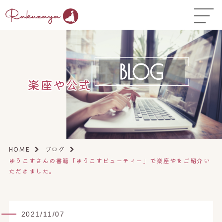
TOP
はじめての方へ
▼
お悩み温活ガイド
▼
楽座や公式
店舗一覧
▼
オンラインストア
▼
開業サポート
▼
ブログ
HOME
ゆうこすさんの書籍「ゆうこすビューティー」で楽座やをご紹介い
ただきました。
2021/11/07