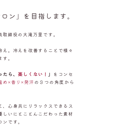
サロン」を目指します。
表取締役の大滝万里です。
冷え。冷えを改善することで様々
ます。
ったら、
楽しくない！
」
をコンセ
温め×香り×発汗
の３つの角度から
と、心身共にリラックスできるス
優しいにとことんこだわった素材
ロンです。