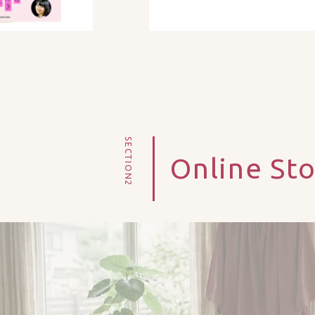
SECTION2
Online St