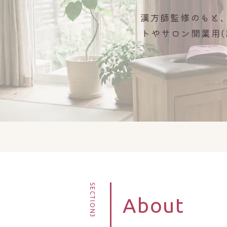
漢方師監修のもと
トやサロン開業用
SECTION3
About