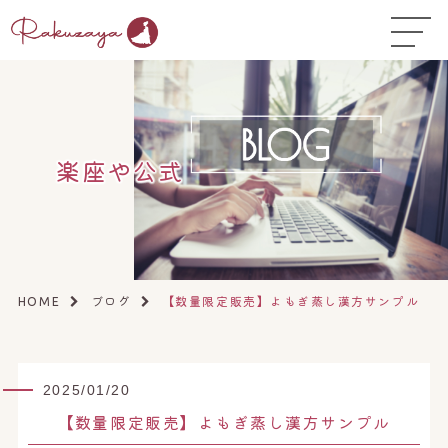
TOP
はじめての方へ
▼
コース料金
楽座や公式
よくある質問
お悩み温活ガイド
▼
店舗一覧
▼
ブログ
【数量限定販売】よもぎ蒸し漢方サンプル
HOME
オンラインストア
▼
開業サポート
▼
2025/01/20
【数量限定販売】よもぎ蒸し漢方サンプル