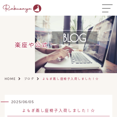
TOP
はじめての方へ
▼
コース料金
楽座や公式
よくある質問
お悩み温活ガイド
▼
店舗一覧
▼
ブログ
よもぎ蒸し座椅子入荷しました！☆
HOME
オンラインストア
▼
開業サポート
▼
2025/06/05
よもぎ蒸し座椅子入荷しました！☆