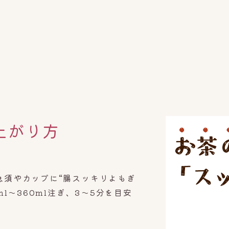
上がり方
急須やカップに“腸スッキリよもぎ
l～360ml注ぎ、3～5分を目安