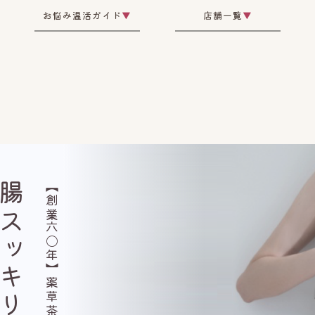
お悩み温活ガイド
▼
店舗一覧
▼
スッキリ
【創業六〇年】薬草茶研究所監修