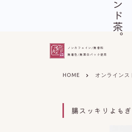
ノンカフェイン/無香料
無着色/無漂白パック使用
HOME
オンラインス
腸スッキリよも