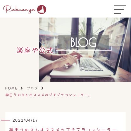
TOP
はじめての方へ
▼
コース料金
楽座や公式
よくある質問
お悩み温活ガイド
▼
店舗一覧
▼
ブログ
HOME
神田うのさんオススメのプチプラコンシーラー。
オンラインストア
▼
開業サポート
▼
2021/04/17
神田うのさんオススメのプチプラコンシーラー。