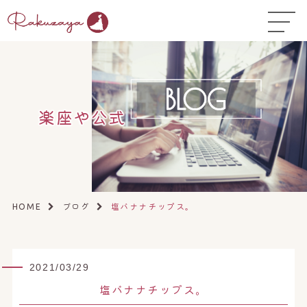
TOP
はじめての方へ
▼
コース料金
楽座や公式
よくある質問
お悩み温活ガイド
▼
店舗一覧
▼
ブログ
塩バナナチップス。
HOME
オンラインストア
▼
開業サポート
▼
2021/03/29
塩バナナチップス。