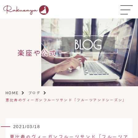
TOP
はじめての方へ
▼
コース料金
楽座や公式
よくある質問
お悩み温活ガイド
▼
店舗一覧
▼
ブログ
HOME
恵比寿のヴィーガンフルーツサンド「フルーツアンドシーズン」
オンラインストア
▼
開業サポート
▼
2021/03/18
恵比寿のヴィーガンフルーツサンド「フルーツア