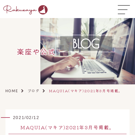
TOP
はじめての方へ
▼
お悩み温活ガイド
▼
楽座や公式
店舗一覧
▼
オンラインストア
▼
開業サポート
▼
ブログ
MAQUIA(マキア)2021年3月号掲載。
HOME
2021/02/12
MAQUIA(マキア)2021年3月号掲載。