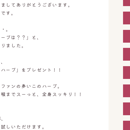
きましてありがとうございます。
里です。
・・。
ハーブは？？」と、
いりました。
、、
汗ハーブ」をプレゼント！！
もファンの多いこのハーブ。
、喉までスーっと、全身スッキリ！！
！
が、
お試しいただけます。