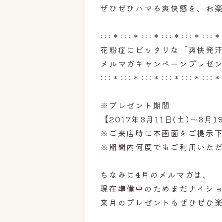
ぜひぜひハマる爽快感を、お
:::＊:::＊:::＊:::＊:::＊:::＊
花粉症にピッタリな「爽快発
メルマガキャンペーンプレゼ
:::＊:::＊:::＊:::＊:::＊:::＊
※プレゼント期間
【2017年3月11日(土)〜3月1
※ご来店時に本画面をご提示
※期間内何度でもご利用いた
ちなみに4月のメルマガは、
現在準備中のためまだナイシ
来月のプレゼントもぜひぜひ