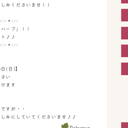
楽しみくださいませ！！
:::＊:::
汗ハーブ」！！
ント♪♪
:::＊:::
9日(日)】
下さい
だけます
ョですが・・
楽しみにしていてくださいませ♪♪