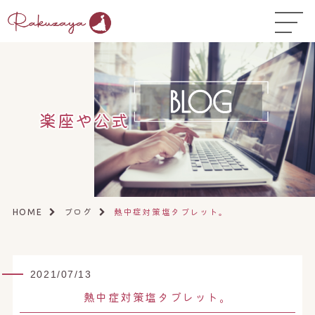
TOP
はじめての方へ
▼
コース料金
楽座や公式
よくある質問
お悩み温活ガイド
▼
店舗一覧
▼
ブログ
熱中症対策塩タブレット。
HOME
オンラインストア
▼
開業サポート
▼
2021/07/13
熱中症対策塩タブレット。