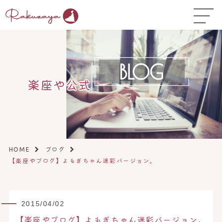
TOP
はじめての方へ
▼
コース料金
楽座や公式
よくある質問
お悩み温活ガイド
▼
店舗一覧
▼
ブログ
HOME
【楽座やブログ】よもぎちゃん迷彩バージョン。
オンラインストア
▼
開業サポート
▼
2015/04/02
【楽座やブログ】よもぎちゃん迷彩バージョン。