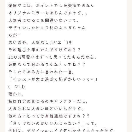
楽座やには、ポイントでしか交換できない
オリジナルミラーもあるんですけど、、
人気者になること間違いないって、
デザインしたヒョウ柄のよもぎちゃん
んが…
思いの外、人気なし(屮´エ｀)屮
その理由を考えたんですけどね？？
100%可愛いはずって思ってたもんだから、
理由なんて分かるワケなくってね？？
そしたらある方に言われた一言。
「イラストが大き過ぎて恥ずかしいって…」
( ▽|||)
確かに、
私は自分のところのキャラクターだし、
大きければ大きいほどいいんだけど、
他の方にとっては有難迷惑ですよね？？
「さりげないのがいいんじゃない？」って。
今回は、デザインのことで気付かせてもらったけど、