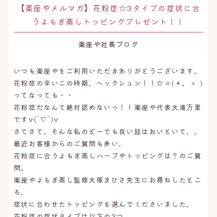
オンライン予約はこちら
【楽座やメルマガ】花粉症☆3タイプの症状に合
うよもぎ蒸しトッピングプレゼント！！
楽座や社長ブログ
いつも楽座やをご利用いただきありがとうございます。
花粉症の辛いこの時期、ヘックシュン！！☆≡(＊。＜ )
ってなっても・・
花粉症だなんて絶対認めないっ！！楽座や代表大滝万里
ですv(‾▽‾)v
さてさて、そんな私のどーでも良い話はおいといて、、
最近お客様からのご質問も多い、
花粉症に合うよもぎ蒸しハーブやトッピングは？のご質
問。
楽座やよもぎ蒸し監修大塚まひさ先生にお尋ねしたとこ
ろ、
症状に合わせたトッピングを選んでくださいました。
花粉症の症状タイプは以下の3つ。