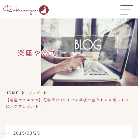
TOP
はじめての方へ
▼
コース料金
楽座や公式
よくある質問
お悩み温活ガイド
▼
店舗一覧
▼
ブログ
HOME
【楽座やメルマガ】花粉症☆3タイプの症状に合うよもぎ蒸しトッ
オンラインストア
▼
ピングプレゼント！！
開業サポート
▼
2015/03/25