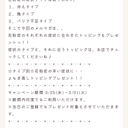
１、冷えタイプ
２、熱タイプ
３、バリア不足タイプ
そこで今回のメルマガは、、
花粉症のそれぞれの症状に合わせたトッピングをプレゼ
ントっ！！
症状のタイプと、それに合うトッピングは、お店でチェ
ックしてくださいね♪
+:-:+:-:+:-:+:-:+:-:+:-:+:-:+:-:+:-:+
☆タイプ別☆花粉症の辛い症状に・・
よもぎ蒸しトッピングプレゼント！！
+:-:+:-:+:-:+:-:+:-:+:-:+:-:+:-:+:-:+
キャンペーン期間 3/25(水)〜3/31(火)
※期間内何度でもご利用いただけます。
※当日のご登録でもプレゼント対象とさせていただきま
す。
+:-:+:-:+:-:+:-:+:-:+:-:+:-:+:-:+:-:+