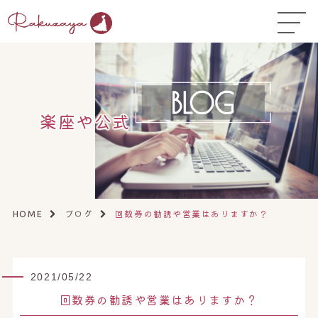
TOP
はじめての方へ
▼
お悩み温活ガイド
▼
楽座や公式
店舗一覧
▼
オンラインストア
▼
開業サポート
▼
ブログ
回数券の勧誘や営業はありますか？
HOME
2021/05/22
回数券の勧誘や営業はありますか？