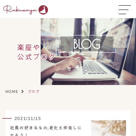
TOP
はじめての方へ
▼
コース料金
楽座や
公式ブログ
よくある質問
お悩み温活ガイド
▼
店舗一覧
▼
ブログ
HOME
オンラインストア
▼
開業サポート
▼
2021/11/15
社長の好きなもの,老化と仲良しに
なろう！