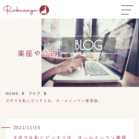
TOP
はじめての方へ
▼
お悩み温活ガイド
▼
楽座や公式
店舗一覧
▼
オンラインストア
▼
開業サポート
▼
ブログ
HOME
ズボラな私にピッタリな、オールインワン美容液。
2021/11/15
ズボラな私にピッタリな、オールインワン美容