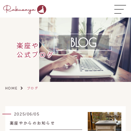
TOP
はじめての方へ
▼
コース料金
楽座や
公式ブログ
よくある質問
お悩み温活ガイド
▼
店舗一覧
▼
ブログ
HOME
オンラインストア
▼
開業サポート
▼
2025/06/05
楽座やからのお知らせ