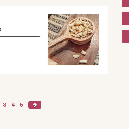
り
。
3
4
5