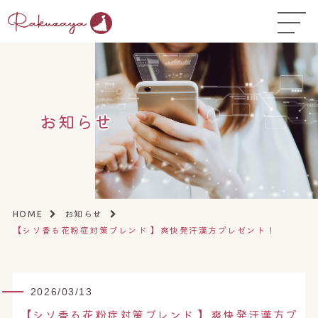
TOP
はじめての方へ
▼
お悩み温活ガイド
▼
お知らせ
店舗一覧
▼
オンラインストア
▼
開業サポート
▼
お知らせ
HOME
【シソ香る花粉症対策ブレンド 】爽快発汗漢方プレゼント！
2026/03/13
【シソ香る花粉症対策ブレンド 】爽快発汗漢方プ