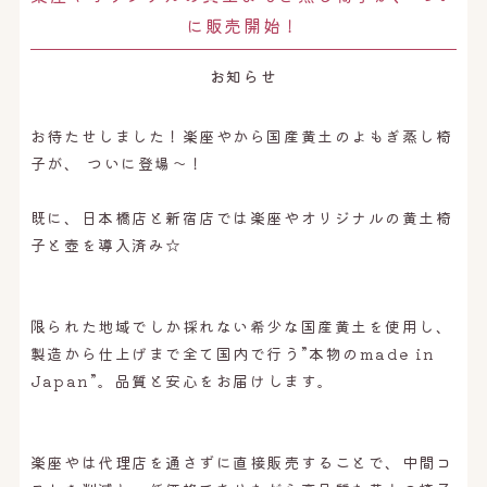
オンライン予約はこちら
に販売開始！
お知らせ
お待たせしました！楽座やから国産黄土のよもぎ蒸し椅
子が、 ついに登場〜！
既に、日本橋店と新宿店では楽座やオリジナルの黄土椅
子と壺を導入済み☆
限られた地域でしか採れない希少な国産黄土を使用し、
製造から仕上げまで全て国内で行う”本物のmade in
Japan”。品質と安心をお届けします。
楽座やは代理店を通さずに直接販売することで、中間コ