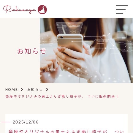
TOP
はじめての方へ
▼
コース料金
お知らせ
よくある質問
お悩み温活ガイド
▼
店舗一覧
▼
お知らせ
HOME
楽座やオリジナルの黄土よもぎ蒸し椅子が、 ついに販売開始！
オンラインストア
▼
開業サポート
▼
2025/12/06
楽座やオリジナルの黄土よもぎ蒸し椅子が、 つい