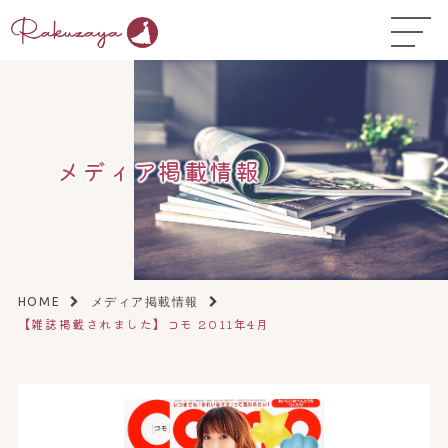
TOP
はじめての方へ
▼
コース料金
メディア掲載情報
よくある質問
お悩み温活ガイド
▼
店舗一覧
▼
HOME
メディア掲載情報
【雑誌掲載されました】コモ 2011年4月
オンラインストア
▼
開業サポート
▼