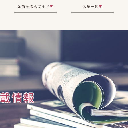
お悩み温活ガイド
▼
店舗一覧
▼
載情報