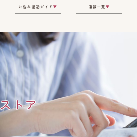
お悩み温活ガイド
▼
店舗一覧
▼
ストア