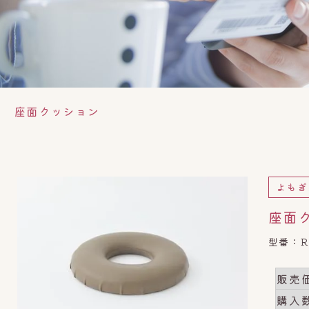
座面クッション
よもぎ
座面
型番：R
販売
購入