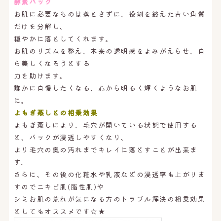
酵素パック
お肌に必要なものは落とさずに、役割を終えた古い角質
だけを分解し、
穏やかに落としてくれます。
お肌のリズムを整え、本来の透明感をよみがえらせ、自
ら美しくなろうとする
力を助けます。
誰かに自慢したくなる、心から明るく輝くようなお肌
に。
よもぎ蒸しとの相乗効果
よもぎ蒸しにより、毛穴が開いている状態で使用する
と、パックが浸透しやすくなり、
より毛穴の奥の汚れまでキレイに落とすことが出来ま
す。
さらに、その後の化粧水や乳液などの浸透率も上がりま
すのでニキビ肌(脂性肌)や
シミお肌の荒れが気になる方のトラブル解決の相乗効果
としてもオススメです☆★