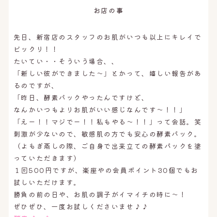
オンライン予約はこちら
お店の事
先日、新宿店のスタッフのお肌がいつも以上にキレイで
ビックリ！！
たいてい・・そういう場合、、
「新しい彼ができました〜」とかって、嬉しい報告があ
るのですが、
「昨日、酵素パックやったんですけど、
なんかいつもよりお肌がいい感じなんです〜！！」
「えー！！マジでー！！私もやる〜！！」って会話。笑
刺激が少ないので、敏感肌の方でも安心の酵素パック。
（よもぎ蒸しの際、ご自身で出来立ての酵素パックを塗
っていただきます）
１回500円ですが、楽座やの会員ポイント30個でもお
試しいただけます。
勝負の前の日や、お肌の調子がイマイチの時に〜！
ぜひぜひ、一度お試しくださいませ♪♪