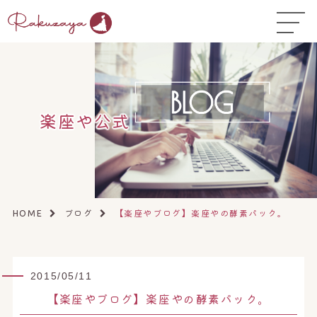
TOP
はじめての方へ
▼
コース料金
楽座や公式
よくある質問
お悩み温活ガイド
▼
店舗一覧
▼
ブログ
【楽座やブログ】楽座やの酵素パック。
HOME
オンラインストア
▼
開業サポート
▼
2015/05/11
【楽座やブログ】楽座やの酵素パック。