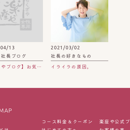
/04/13
2021/03/02
や社長ブログ
社長の好きなもの
【楽座やブログ】お気に入りのネイルサロン＠恵比寿
イライラの原因。
 MAP
コース料金＆クーポン
楽座や公式
とは
はじめての方へ
お客様の声