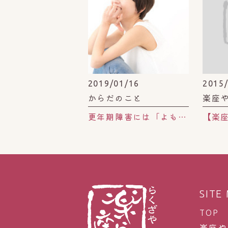
2019/01/16
2015
からだのこと
楽座
更年期障害には「よもぎ蒸し」がオススメな理由
SITE
TOP
楽座や