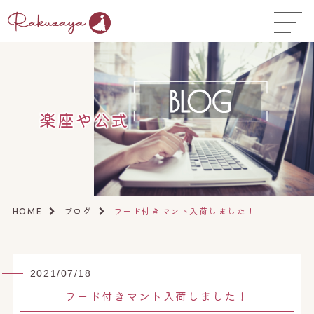
TOP
はじめての方へ
▼
コース料金
楽座や公式
よくある質問
お悩み温活ガイド
▼
店舗一覧
▼
ブログ
フード付きマント入荷しました！
HOME
オンラインストア
▼
開業サポート
▼
2021/07/18
フード付きマント入荷しました！