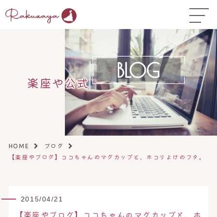
TOP
はじめての方へ
▼
コース料金
楽座や公式
よくある質問
お悩み温活ガイド
▼
店舗一覧
▼
ブログ
HOME
【楽座やブログ】ココちゃんのマグカップと、ホコリよけのフタ。
オンラインストア
▼
開業サポート
▼
2015/04/21
【楽座やブログ】ココちゃんのマグカップと、ホ