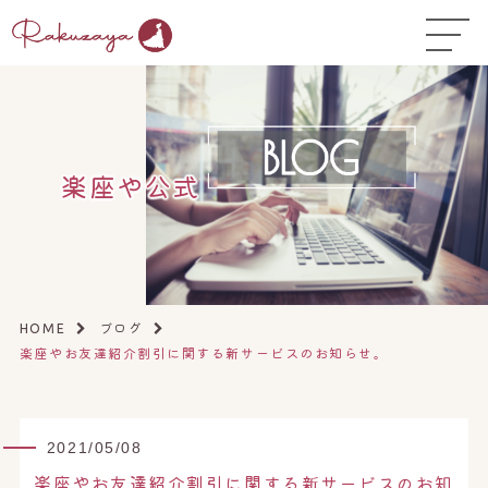
TOP
はじめての方へ
▼
お悩み温活ガイド
▼
楽座や公式
店舗一覧
▼
オンラインストア
▼
開業サポート
▼
ブログ
HOME
楽座やお友達紹介割引に関する新サービスのお知らせ。
2021/05/08
楽座やお友達紹介割引に関する新サービスのお知