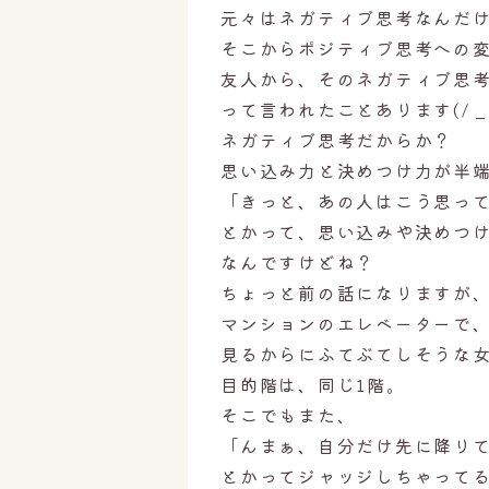
元々はネガティブ思考なんだ
そこからポジティブ思考への
友人から、そのネガティブ思
って言われたことあります(/ _ ;
ネガティブ思考だからか？
思い込み力と決めつけ力が半
「きっと、あの人はこう思っ
とかって、思い込みや決めつ
なんですけどね？
ちょっと前の話になりますが
マンションのエレベーターで
見るからにふてぶてしそうな
目的階は、同じ1階。
そこでもまた、
「んまぁ、自分だけ先に降り
とかってジャッジしちゃって