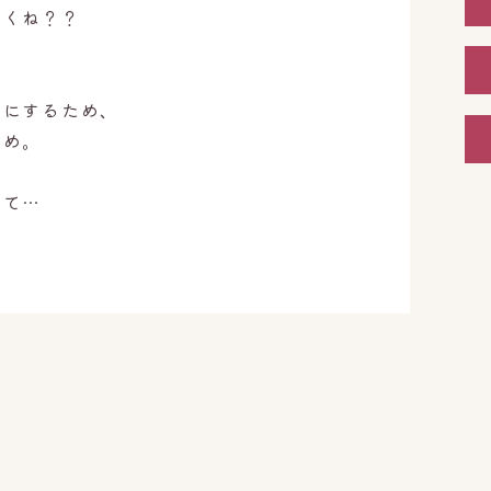
きくね？？
うにするため、
ため。
、
して…