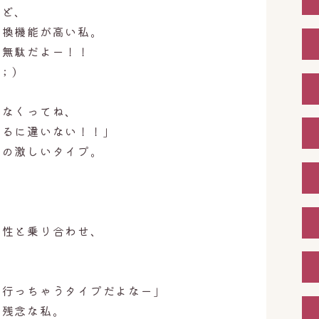
けど、
変換機能が高い私。
考無駄だよー！！
 )
端なくってね、
てるに違いない！！」
けの激しいタイプ。
、
、
女性と乗り合わせ、
て行っちゃうタイプだよなー」
る残念な私。