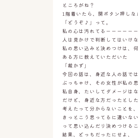
ところがね？
1階着いたら、開ボタン押しな
「どうぞ♪」って。
私の心は汚れてるーーーーーーー
人は見かけで判断してはいけ
私の思い込みと決めつけは、
ある方に教えていただいた
「裁かず」
今回の話は、身近な人の話で
ぶっちゃけ、その女性が私の
私自身、たいしてダメージは
だけど、身近な方だったとし
考えたって分からないことを
きっとこう思ってるに違いな
って思い込んだり決めつける
結果、どっちだったにせよ、