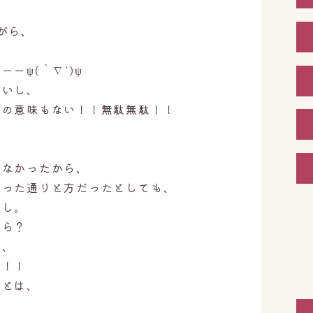
がら、
ーψ(｀∇´)ψ
ないし、
何の意味もない！！無駄無駄！！
はなかったから、
思った通りと方だったとしても、
なし。
たら？
、、
い！！
ことは、