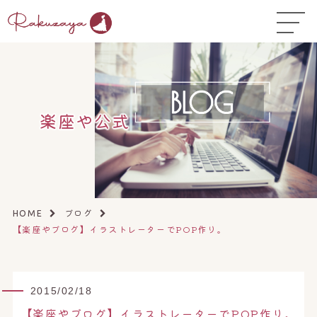
TOP
はじめての方へ
▼
コース料金
楽座や公式
よくある質問
お悩み温活ガイド
▼
店舗一覧
▼
ブログ
HOME
【楽座やブログ】イラストレーターでPOP作り。
オンラインストア
▼
開業サポート
▼
2015/02/18
【楽座やブログ】イラストレーターでPOP作り。