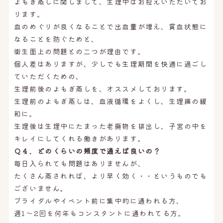
よもぎ蒸しに関しまして、生理中はお控えいただいてお
ります。
血のめぐりが良くなることで出血量が増え、貧血状態に
なることを防ぐためと、
衛生面上の問題との二つが理由です。
個人差はありますが、少しでも生理期間を快適に過ごし
ていただくための、
生理前後のよもぎ蒸しを、オススメしております。
生理前のよもぎ蒸しは、血液循環をよくし、生理痛の緩
和に。
生理後は生理中にたまった老廃物を排出し、子宮の中を
キレイにしてくれる働きがあります。
Ｑ４．どのくらいの頻度で通えば良いの？
毎日入られても問題はありませんが、
たくさん蒸されれば、より早く効く・・というものでも
ございません。
ブライダルやイベント前に集中的に通われる方、
週1〜2回を何年もコンスタントに通われてる方。