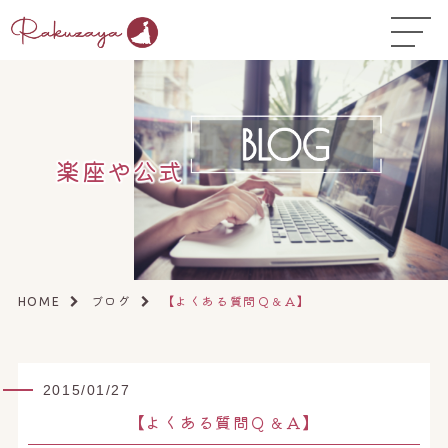
TOP
はじめての方へ
▼
コース料金
楽座や公式
よくある質問
お悩み温活ガイド
▼
店舗一覧
▼
ブログ
【よくある質問Ｑ＆Ａ】
HOME
オンラインストア
▼
開業サポート
▼
2015/01/27
【よくある質問Ｑ＆Ａ】