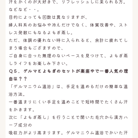
汗をかくのが大好きで、リフレッシュしに来られる方。
などなど・・。
目的によっても回数は異なりますが、
婦人科系のお悩みや冷えだけでなく、体質改善や、スト
レス発散にもなるよもぎ蒸し。
ただ、体調の優れない時に入られると、余計に疲れてし
まう場合もござますので、
ご自身に合った無理のないペースを見つけて、よもぎ蒸
しライフをお楽しみ下さい。
Ｑ５．ゲルマとよもぎのセットが楽座やで一番人気の理
由は？？
「ゲルマニウム温浴」は、手足を温めるだけの簡単な温
浴方法。
一番温まりにくい手足を温めことで短時間でたくさん汗
をかきます。
次に「よもぎ蒸し」を行うことで開いた毛穴から漢方ハ
ーブ成分の
吸収力がより高まります。ゲルマニウム温浴でかいた汗