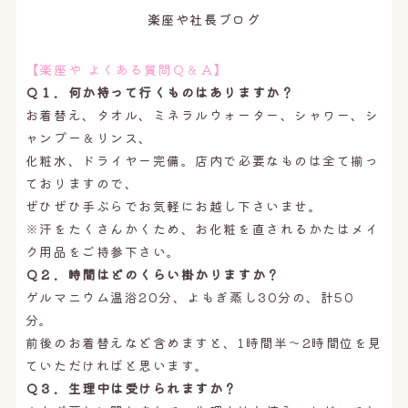
オンライン予約はこちら
楽座や社長ブログ
【楽座や よくある質問Ｑ＆Ａ】
Ｑ１．何か持って行くものはありますか？
お着替え、タオル、ミネラルウォーター、シャワー、シ
ャンプー＆リンス、
化粧水、ドライヤー完備。店内で必要なものは全て揃っ
ておりますので、
ぜひぜひ手ぶらでお気軽にお越し下さいませ。
※汗をたくさんかくため、お化粧を直されるかたはメイ
ク用品をご持参下さい。
Ｑ２．時間はどのくらい掛かりますか？
ゲルマニウム温浴20分、よもぎ蒸し30分の、計50
分。
前後のお着替えなど含めますと、1時間半〜2時間位を見
ていただければと思います。
Ｑ３．生理中は受けられますか？