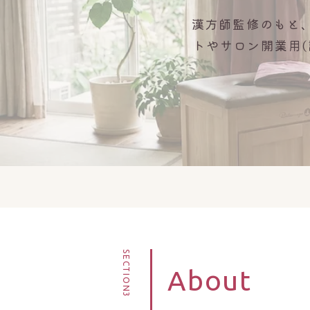
漢方師監修のもと
トやサロン開業用
SECTION3
About