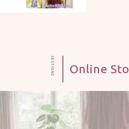
SECTION2
Online St