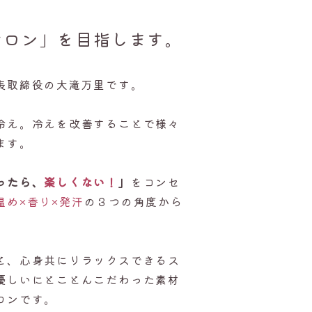
サロン」を目指します。
表取締役の大滝万里です。
冷え。冷えを改善することで様々
ます。
ったら、
楽しくない！
」
をコンセ
温め×香り×発汗
の３つの角度から
と、心身共にリラックスできるス
優しいにとことんこだわった素材
ロンです。